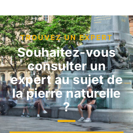
TROUVEZ UN EXPERT
Souhaitez-vous
consulter un
expert au sujet de
la pierre naturelle
?