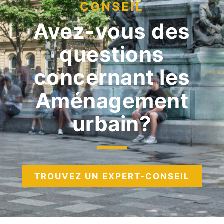
CONSEIL
Avez-vous des
questions
concernant les
Aménagement
urbain
TROUVEZ UN EXPERT-CONSEIL