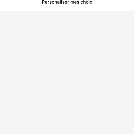
Personaliser mes choix
À propos de Polycor Inc.
Carrières et usines
Développement durable
Code de Conduite de l’Entreprise
Code de Conduite des Fournisseurs
Déclaration sur la Prévention de l’Esclavage
Moderne
Carrières
Nous joindre