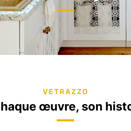
es numériques pour
es complètes
ttes numériques
illons numériques
Monuments historiques
ux d’ambiance
Projets sur mesure
VETRAZZO
chaque œuvre, son histo