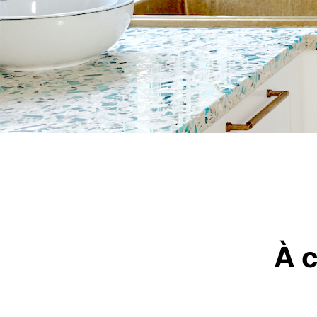
Développement durable
Textur
tranch
Maque
Échant
Tablea
À 