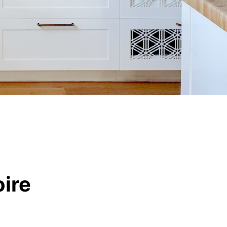
Indiana Limestone Company
Georgia Marble Company
North Carolina Granite Corporation
Rocamat
Allées et terrasses
Marches massives et marches
Murets et couronnements
ire