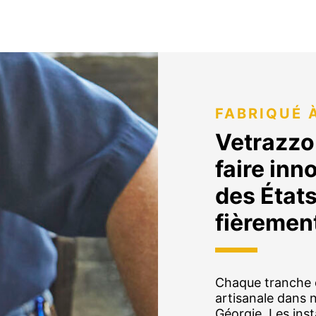
FABRIQUÉ 
Vetrazzo 
faire inn
des États
fièrement
Chaque tranche d
artisanale dans 
Géorgie. Les inst