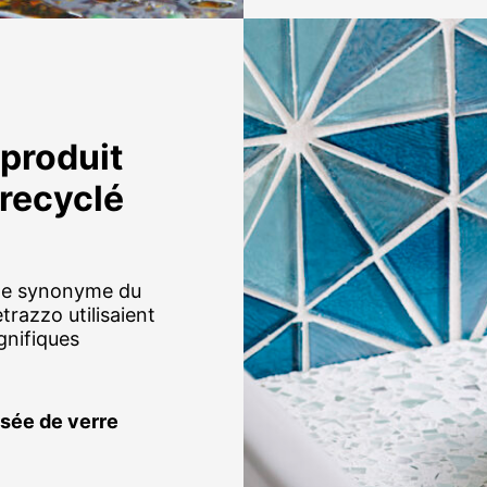
 produit
 recyclé
nne synonyme du
razzo utilisaient
gnifiques
sée de verre