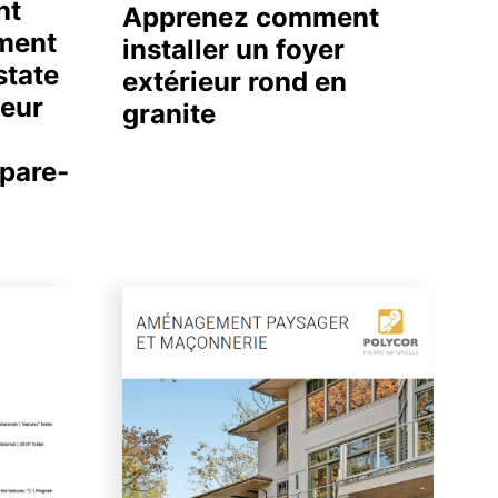
nt
Apprenez comment
ement
installer un foyer
state
extérieur rond en
ieur
granite
 pare-