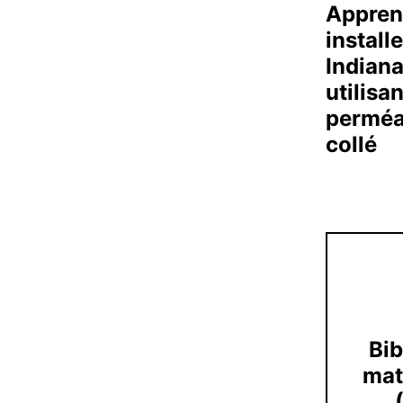
Appre
install
Indiana
utilisa
perméa
collé
Bib
mat