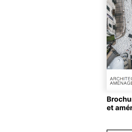
Brochur
et amé