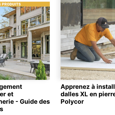
gement
Apprenez à install
er et
dalles XL en pierr
erie - Guide des
Polycor
s