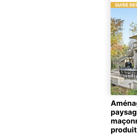
Aména
paysag
maçonn
produit