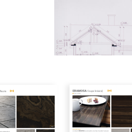
es numériques pour
es complètes
ttes numériques
illons numériques
Monuments historiques
ux d’ambiance
Projets sur mesure
 pour mener à
mplète de
t tout ce dont
ion, à portée de