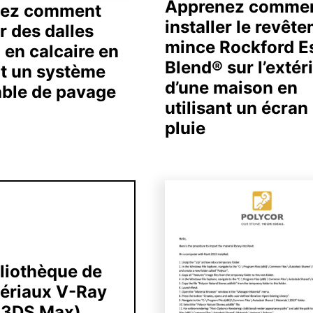
Apprenez comme
nez comment
installer le revêt
er des dalles
mince Rockford E
 en calcaire en
Blend® sur l’extér
nt un système
d’une maison en
ble de pavage
utilisant un écran
pluie
liothèque de
ériaux V-Ray
(3DS Max)