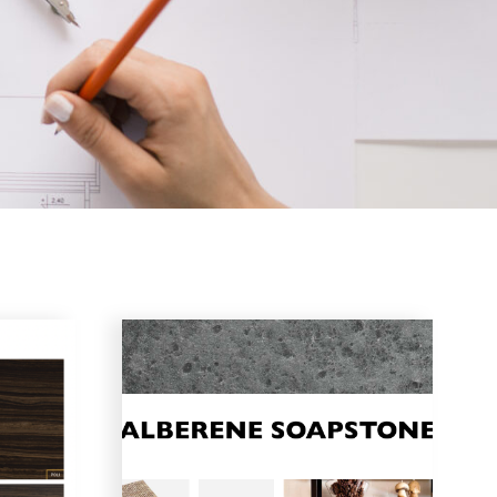
Indiana Limestone Company
Georgia Marble Company
North Carolina Granite Corporation
Rocamat
Allées et terrasses
Marches massives et marches
Murets et couronnements