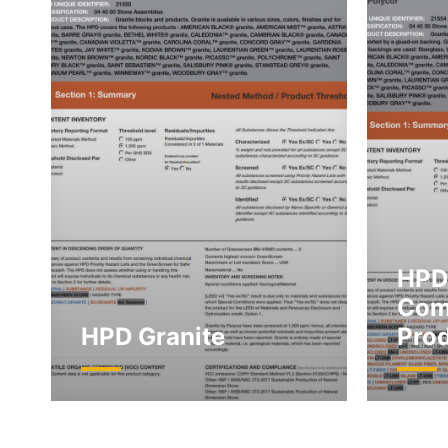
HPD
Com
HPD Granite
Pro