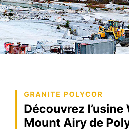
Développement durable
Textur
tranch
Maque
Échant
Tablea
GRANITE POLYCOR
Découvrez l’usine
Mount Airy de Pol