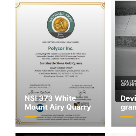
NSI 373 White
Devi
Mount Airy Quarry
gran