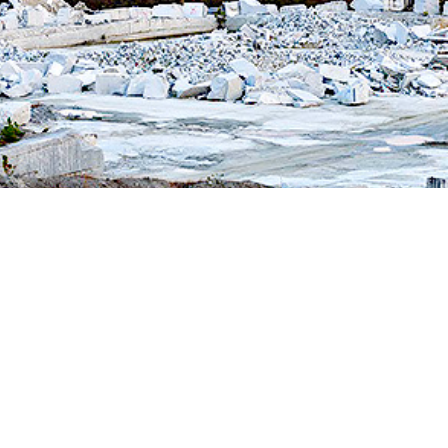
Indiana Limestone Company
Georgia Marble Company
North Carolina Granite Corporation
Rocamat
Allées et terrasses
Marches massives et marches
Murets et couronnements