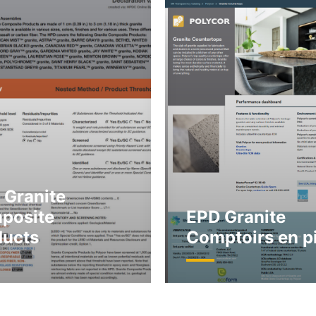
 Granite
posite
EPD Granite
ducts
Comptoirs en p