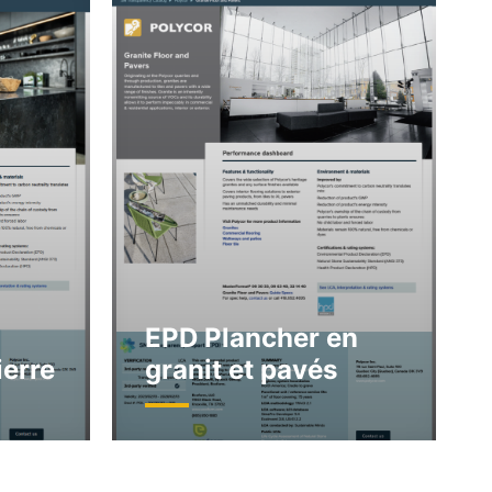
EPD Plancher en
ierre
granit et pavés