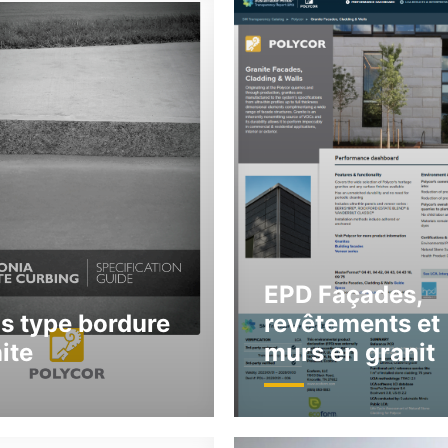
EPD Façades,
s type bordure
revêtements et
ite
murs en granit