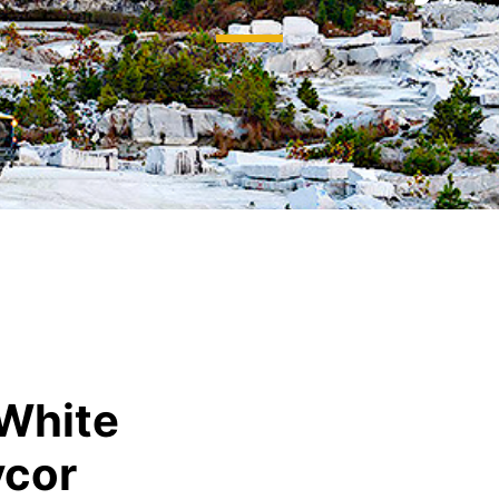
es numériques pour
es complètes
ttes numériques
illons numériques
Monuments historiques
ux d’ambiance
Projets sur mesure
 White
ycor