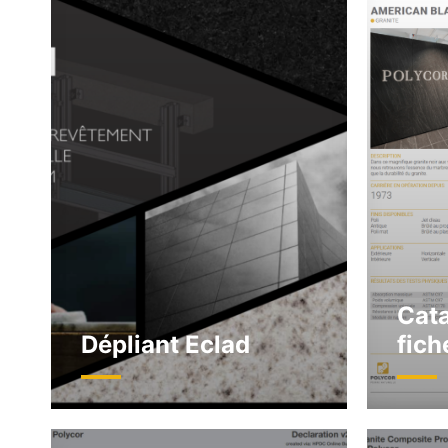
Cat
Dépliant Eclad
fich