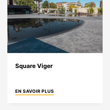
es numériques pour
es complètes
ttes numériques
illons numériques
Monuments historiques
ux d’ambiance
Projets sur mesure
Square Viger
SQUARE
VIGER
EN SAVOIR PLUS