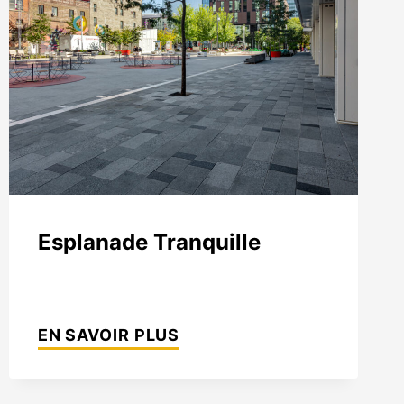
Indiana Limestone Company
Georgia Marble Company
North Carolina Granite Corporation
Rocamat
Allées et terrasses
Marches massives et marches
Murets et couronnements
Esplanade Tranquille
ESPLANADE
TRANQUILLE
EN SAVOIR PLUS