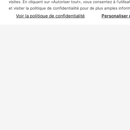
visites. En cliquant sur «Autoriser tout», vous consentez à l'util
et visiter la politique de confidentialité pour de plus amples info
Voir la politique de confidentialité
Personaliser
À propos de Polycor Inc.
Nos se
Carrières et usines
Archite
urbain
Développement durable
Tranches
Code de Conduite de
l’Entreprise
Aménage
maçonne
Code de Conduite des
Fournisseurs
Carrière