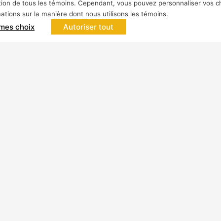
isation de tous les témoins. Cependant, vous pouvez personnaliser vos c
rmations sur la manière dont nous utilisons les témoins.
 mes choix
Autoriser tout
gments d'activités
Ressources
cture et aménagement
Guides d’installation
Fiches techniques
 et tuiles
Outil de recherche de p
ment paysager et
en pierre
rie
Fiches de données tec
s et blocs
Dépliants du produit