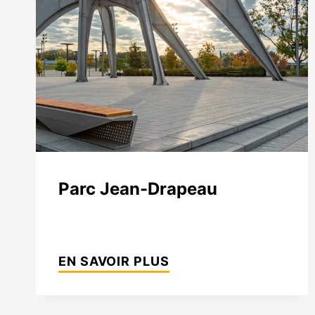
Développement durable
Textur
tranch
Maque
Échant
Tablea
Parc Jean-Drapeau
PARC
JEAN-
EN SAVOIR PLUS
DRAPEAU