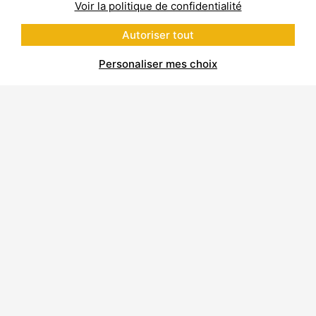
Voir la politique de confidentialité
Autoriser tout
Personaliser mes choix
À propos de Polycor Inc.
Carrières et usines
Développement durable
Code de Conduite de l’Entreprise
Code de Conduite des Fournisseurs