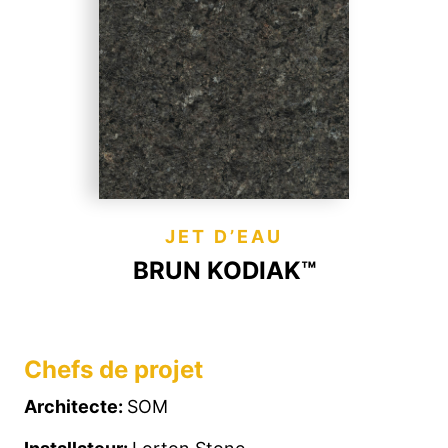
JET D’EAU
BRUN KODIAK™
Chefs de projet
Architecte:
SOM