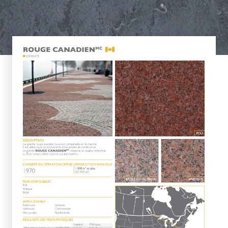
es numériques pour
es complètes
ttes numériques
illons numériques
Monuments historiques
ux d’ambiance
Projets sur mesure