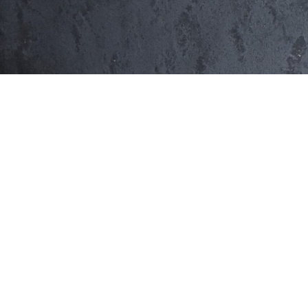
Développement durable
Textur
tranch
Maque
Échant
Tablea