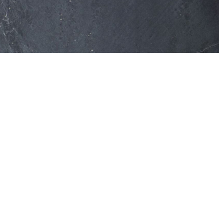
Indiana Limestone Company
Georgia Marble Company
North Carolina Granite Corporation
Rocamat
Allées et terrasses
Marches massives et marches
Murets et couronnements