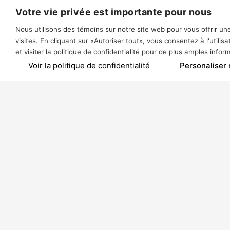
Votre vie privée est importante pour nous
Nous utilisons des témoins sur notre site web pour vous offrir 
visites. En cliquant sur «Autoriser tout», vous consentez à l'util
et visiter la politique de confidentialité pour de plus amples info
Voir la politique de confidentialité
Personaliser
À propos de Polycor Inc.
Nos se
Carrières et usines
Archite
urbain
Développement durable
Tranches
Code de Conduite de