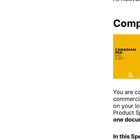
Compl
You are c
commercial
on your lo
Product S
one docu
In this Sp