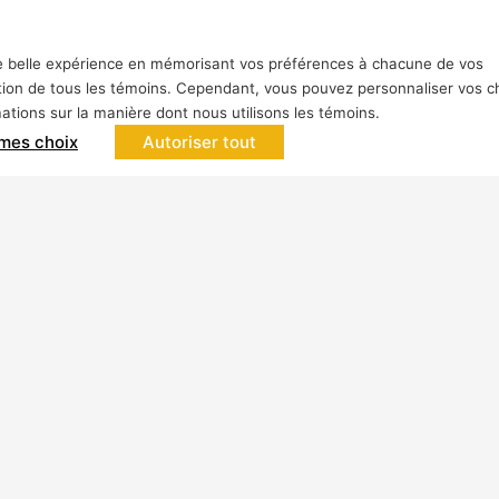
une belle expérience en mémorisant vos préférences à chacune de vos
isation de tous les témoins. Cependant, vous pouvez personnaliser vos c
rmations sur la manière dont nous utilisons les témoins.
 mes choix
Autoriser tout
gments d'activités
Ressources
cture et aménagement
Guides d’installation
Fiches techniques
 et tuiles
Outil de recherche de p