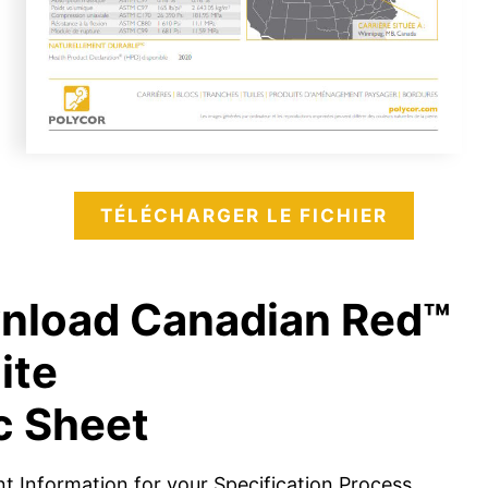
TÉLÉCHARGER LE FICHIER
nload
Canadian Red™
ite
c Sheet
nt Information for your Specification Process