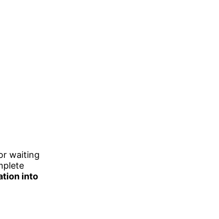
or waiting
mplete
ation into