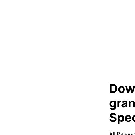
Dow
gran
Spe
All Releva