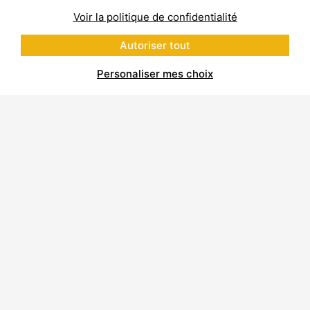
Voir la politique de confidentialité
Autoriser tout
Personaliser mes choix
À propos de Polycor Inc.
Carrières et usines
Développement durable
Code de Conduite de l’Entreprise
Code de Conduite des Fournisseurs